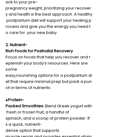
ack to your pre-
pregnancy weight, prioritizing your recover
y and health is the best approach. A healthy
 postpartum diet will support your healing p
rocess and give you the energy you need t
o care for  your new baby. 
2. Nutrient-
Rich Foods for Postnatal Recovery 
Focus on foods that help you recover and r
eplenish your body’s resources. Here are 
some
easy,nourishing options for a postpartum di
et that require minimal prep but pack a pun
ch in terms of nutrients: 
●
Protein-
Packed Smoothies:
 Blend Greek yogurt with
 fresh or frozen fruit, a handful of 
spinach, and a scoop of protein powder. It’
s a quick, nutrient-
dense option that supports 
muscle repair and provides essential vitam