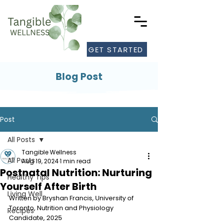
GET STARTED
Blog Post
Post
All Posts
Tangible Wellness
All Posts
Aug 19, 2024
1 min read
Postnatal Nutrition: Nurturing
Healthy Tips
Yourself After Birth
Living Well
Written by 
Bryshan Francis, University of 
Toronto, Nutrition and Physiology 
Recipes
Candidate, 2025