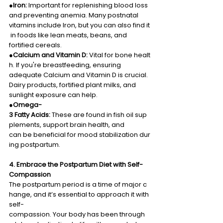
●
Iron:
 Important for replenishing blood loss 
and preventing anemia. Many postnatal 
vitamins include Iron, but you can also find it
 in foods like lean meats, beans, and 
fortified cereals. 
●
Calcium and Vitamin D:
 Vital for bone healt
h. If you're breastfeeding, ensuring 
adequate Calcium and Vitamin D is crucial. 
Dairy products, fortified plant milks, and 
sunlight exposure can help. 
●
Omega-
3 Fatty Acids:
 These are found in fish oil sup
plements, support brain health, and 
can be beneficial for mood stabilization dur
ing postpartum. 
4. Embrace the Postpartum Diet with Self-
Compassion 
The postpartum period is a time of major c
hange, and it’s essential to approach it with 
self-
compassion. Your body has been through 