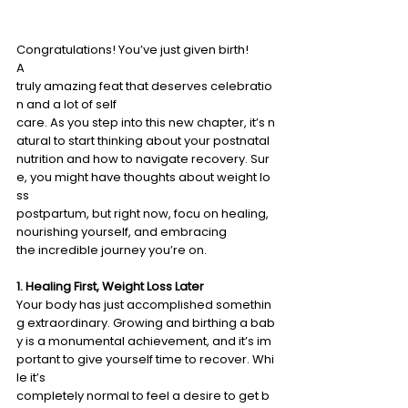
Congratulations! You’ve just given birth!  
A 
truly amazing feat that deserves celebratio
n and a lot of self 
care. As you step into this new chapter, it’s n
atural to start thinking about your postnatal 
nutrition and how to navigate recovery. Sur
e, you might have thoughts about weight lo
ss 
postpartum, but right now, focu on healing, 
nourishing yourself, and embracing 
the incredible journey you’re on. 
1. Healing First, Weight Loss Later 
Your body has just accomplished somethin
g extraordinary. Growing and birthing a bab
y is a monumental achievement, and it’s im
portant to give yourself time to recover. Whi
le it’s 
completely normal to feel a desire to get b