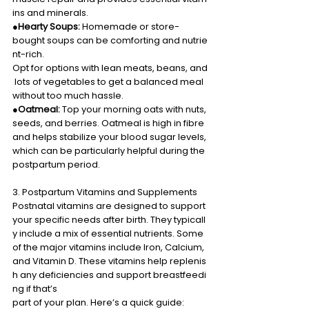
ins and minerals. 
●
Hearty Soups:
 Homemade or store-
bought soups can be comforting and nutrie
nt-rich. 
Opt for options with lean meats, beans, and
 lots of vegetables to get a balanced meal 
without too much hassle. 
●
Oatmeal:
 Top your morning oats with nuts, 
seeds, and berries. Oatmeal is high in fibre 
and helps stabilize your blood sugar levels, 
which can be particularly helpful during the 
postpartum period. 
3. Postpartum Vitamins and Supplements 
Postnatal vitamins are designed to support 
your specific needs after birth. They typicall
y include a mix of essential nutrients. Some 
of the major vitamins include Iron, Calcium, 
and Vitamin D. These vitamins help replenis
h any deficiencies and support breastfeedi
ng if that’s  
part of your plan. Here’s a quick guide: 