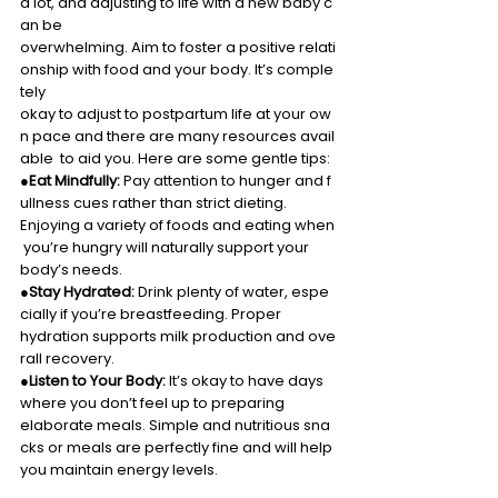
a lot, and adjusting to life with a new baby c
an be
overwhelming. Aim to foster a positive relati
onship with food and your body. It’s comple
tely 
okay to adjust to postpartum life at your ow
n pace and there are many resources avail
able  to aid you. Here are some gentle tips: 
●
Eat Mindfully:
 Pay attention to hunger and f
ullness cues rather than strict dieting. 
Enjoying a variety of foods and eating when
 you’re hungry will naturally support your 
body’s needs. 
●
Stay Hydrated:
 Drink plenty of water, espe
cially if you’re breastfeeding. Proper 
hydration supports milk production and ove
rall recovery. 
●
Listen to Your Body:
 It’s okay to have days 
where you don’t feel up to preparing 
elaborate meals. Simple and nutritious sna
cks or meals are perfectly fine and will help 
you maintain energy levels. 